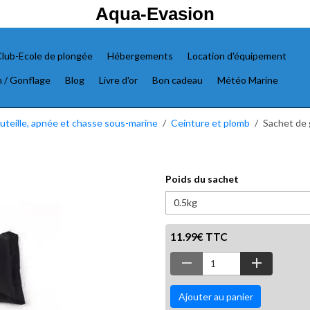
Aqua-Evasion
lub-Ecole de plongée
Hébergements
Location d'équipement
n / Gonflage
Blog
Livre d'or
Bon cadeau
Météo Marine
teille, apnée et chasse sous-marine
Ceinture et plomb
Sachet de 
Poids du sachet
11.99€ TTC
Ajouter au panier