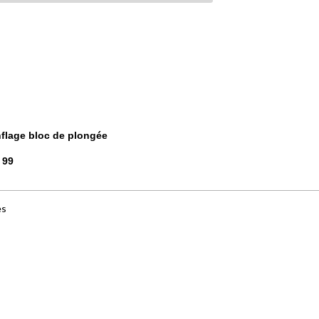
nflage bloc de plongée
0 99
es