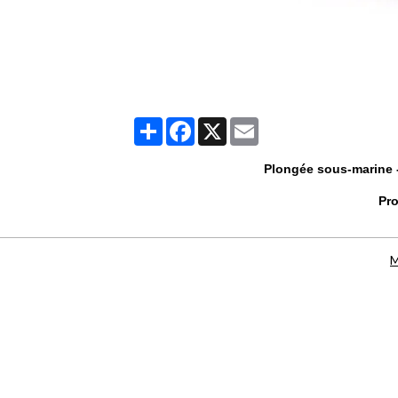
Partager
Facebook
X
Email
Plongée sous-marine -
Pro
M