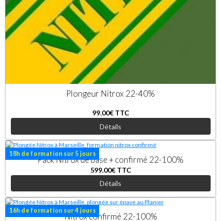
Plongeur Nitrox 22-40%
99.00€
TTC
Détails
18h de formation sur 5 jours
Pack Nitrox de base + confirmé 22-100%
599.00€
TTC
Détails
16h de formation sur 4 jours
Nitrox confirmé 22-100%