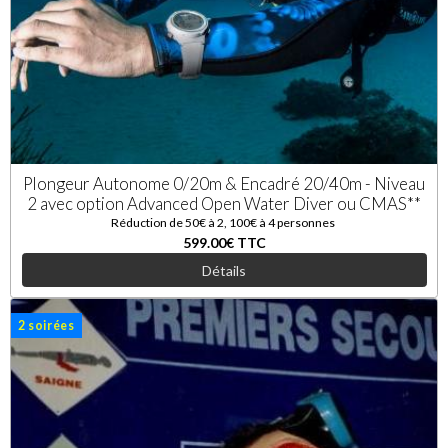
Plongeur Autonome 0/20m & Encadré 20/40m - Niveau
2 avec option Advanced Open Water Diver ou CMAS**
Réduction de 50€ à 2, 100€ à 4 personnes
599.00€
TTC
Détails
2 soirées