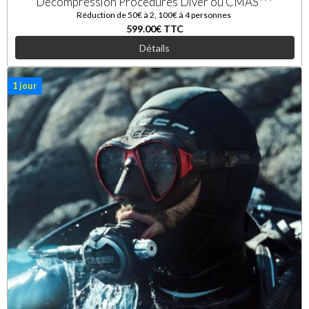
Decompression Procedures Diver ou CMAS***
Réduction de 50€ à 2, 100€ à 4 personnes
599.00€
TTC
Détails
1 jour