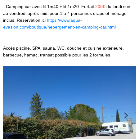
- Camping car avec lit 1m40 + lit 1m20.
F
orfait
200€
du lundi soir
au vendredi après-midi
pour 1 à 4 personnes
draps et ménage
inclus
.
Réservation ici
https://www.aqua-
evasion.com/boutique/hebergement-en-camping-car.html
Accès piscine, SPA, sauna, WC, douche et cuisine extérieure,
barbecue, hamac, transat possible pour les 2 formules