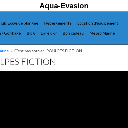
Aqua-Evasion
lub-Ecole de plongée
Hébergements
Location d'équipement
n / Gonflage
Blog
Livre d'or
Bon cadeau
Météo Marine
arine
C'est pas sorcier -POULPES FICTION
OULPES FICTION