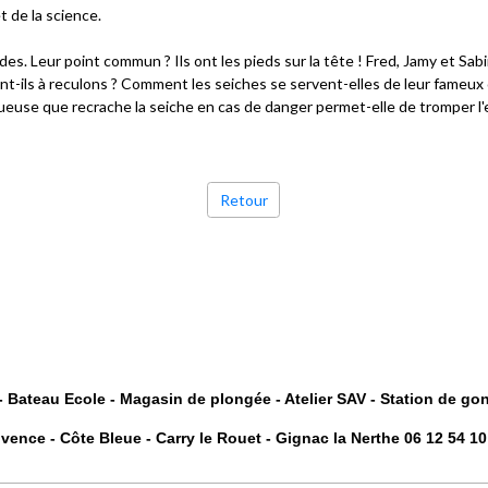
t de la science.
s. Leur point commun ? Ils ont les pieds sur la tête ! Fred, Jamy et Sab
t-ils à reculons ? Comment les seiches se servent-elles de leur fameux o
queuse que recrache la seiche en cas de danger permet-elle de tromper l'
Retour
 Bateau Ecole - Magasin de plongée - Atelier SAV - Station de go
vence - Côte Bleue - Carry le Rouet - Gignac la Nerthe 06 12 54 1