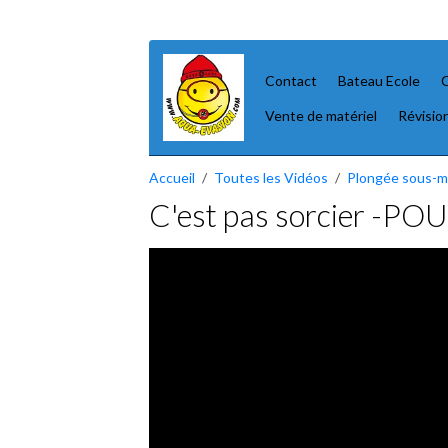
Contact
Bateau Ecole
C
Vente de matériel
Révisio
Accueil
Toutes les Vidéos
Plongée sous-m
C'est pas sorcier -P