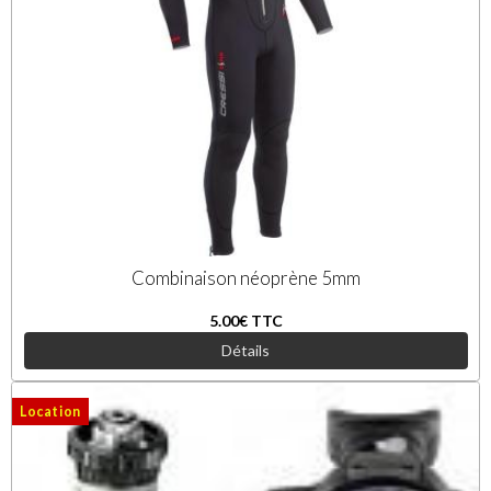
Combinaison néoprène 5mm
5.00€
TTC
Détails
Location