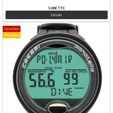
5.00€
TTC
Détails
Location
Nouveau